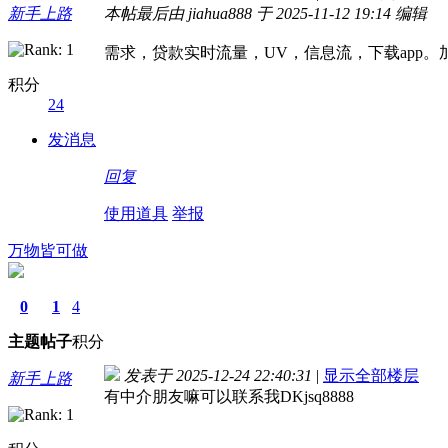
新手上路
本帖最后由 jiahua888 于 2025-11-12 19:14 编辑
需求，贷款实时流量，UV，信息流，下载app。加我
积分
24
发消息
回复
使用道具
举报
万物皆可做
0
1
4
主题
帖子
积分
发表于 2025-12-24 22:40:31
|
显示全部楼层
新手上路
有中介朋友嘛可以联系我DKjsq8888