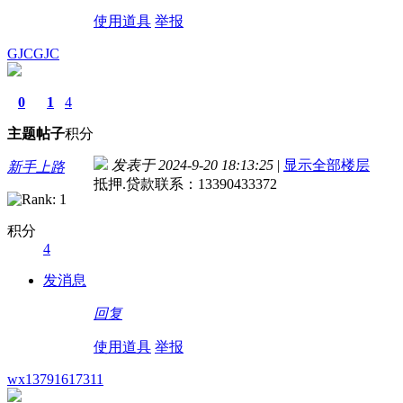
使用道具
举报
GJCGJC
0
1
4
主题
帖子
积分
发表于 2024-9-20 18:13:25
|
显示全部楼层
新手上路
抵押.贷款联系：13390433372
积分
4
发消息
回复
使用道具
举报
wx13791617311