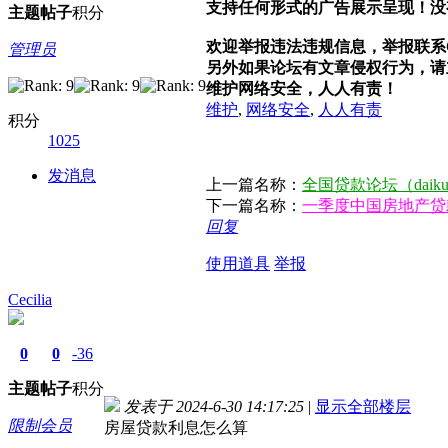
支持任何形式的广告展示呈现！没
主题
帖子
积分
欢迎举报违法违规信息，举报联系QQ：
管理员
另外如果论坛有文章侵权行为，请立即
维护网络安全，人人有责！
维护
,
网络安全
,
人人有责
积分
1025
发消息
上一篇名称：
全国贷款论坛（daiku
下一篇名称：
一季度中国房地产贷
回复
使用道具
举报
Cecilia
0
0
-36
主题
帖子
积分
发表于 2024-6-30 14:17:25
|
显示全部楼层
限制会员
房屋贷款利息怎么算