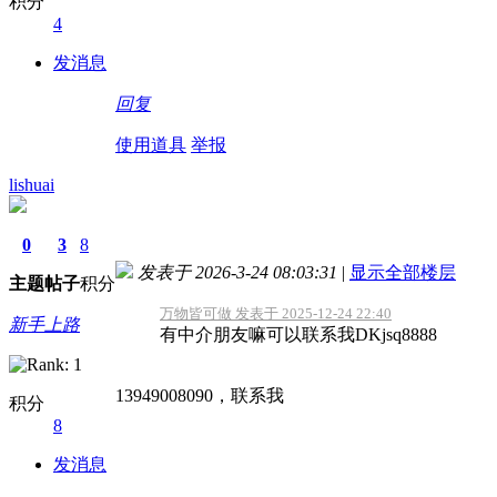
积分
4
发消息
回复
使用道具
举报
lishuai
0
3
8
发表于 2026-3-24 08:03:31
|
显示全部楼层
主题
帖子
积分
万物皆可做 发表于 2025-12-24 22:40
新手上路
有中介朋友嘛可以联系我DKjsq8888
13949008090，联系我
积分
8
发消息